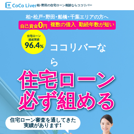
柏・野田の住宅ローン相談ならココリバー
柏・松戸・野田・船橋・千葉エリアの方へ
0
複数の借入
勤続年数
が
短い
自己資金
円
ココリバーな
ら
住宅ローン
住宅ローン
必ず組める
必ず組める
住宅ローン審査を通してきた
実績があります！