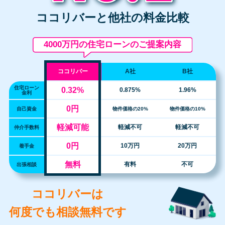
ココリバーと他社の料金比較
4000万円の住宅ローンのご提案内容
ココリバー
A社
B社
住宅ローン
0.32%
0.875%
1.96%
金利
0円
自己資金
物件価格の20%
物件価格の10%
軽減可能
軽減不可
軽減不可
仲介手数料
0円
10万円
20万円
着手金
無料
有料
不可
出張相談
ココリバーは
何度でも相談無料です