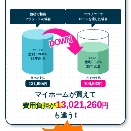
他社で相談
ココリバーで
フラット35の場合
ローンを通した場合
月々の支払
月々の支払
131,685
100,682
円
円
マイホームが買えて
13,021,260
費用負担が
円
も違う！