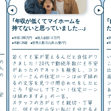
「自営業でローン審査が不安
だったけど…」
●所得：200万円 ●借入金額：100万円
●
●年齢：38歳 ●世帯人数：４人(本人/妻/子/子)
●
●世