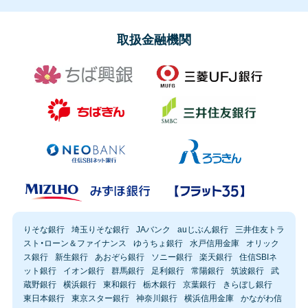
取扱金融機関
りそな銀行
埼玉りそな銀行
JAバンク
auじぶん銀行
三井住友トラ
スト・ローン＆ファイナンス
ゆうちょ銀行
水戸信用金庫
オリック
ス銀行
新生銀行
あおぞら銀行
ソニー銀行
楽天銀行
住信SBIネ
ット銀行
イオン銀行
群馬銀行
足利銀行
常陽銀行
筑波銀行
武
蔵野銀行
横浜銀行
東和銀行
栃木銀行
京葉銀行
きらぼし銀行
東日本銀行
東京スター銀行
神奈川銀行
横浜信用金庫
かながわ信