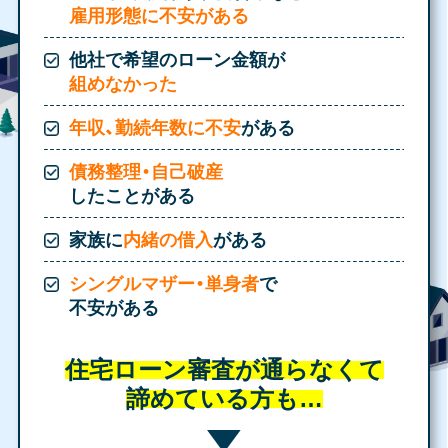
雇用形態に不安がある
他社で希望のローン金額が
組めなかった
年収、勤続年数に不安
がある
債務整理・自己破産
したことがある
家族に
内緒の借入
がある
シングルマザー・単身者
で
不安がある
住宅ローン審査が通らなくて
諦めている方も…