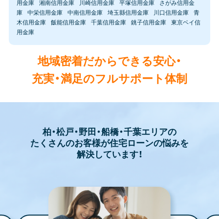
用金庫
湘南信用金庫
川崎信用金庫
平塚信用金庫
さがみ信用金
庫
中栄信用金庫
中南信用金庫
埼玉縣信用金庫
川口信用金庫
青
木信用金庫
飯能信用金庫
千葉信用金庫
銚子信用金庫
東京ベイ信
用金庫
地域密着だからできる安心・
充実・満足のフルサポート体制
柏・松戸・野田・船橋・千葉エリアの
たくさんのお客様が住宅ローンの悩みを
解決しています！