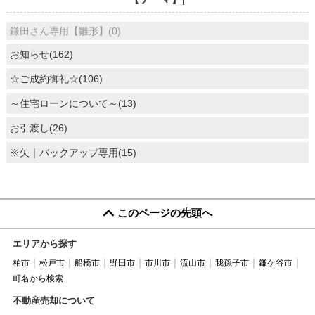
鎌田さん専用【雛形】(0)
お知らせ(162)
☆ご成約御礼☆(106)
～住宅ローンについて～(13)
お引渡し(26)
※矢｜バックアップ専用(15)
このページの先頭へ
エリアから探す
柏市
松戸市
船橋市
野田市
市川市
流山市
我孫子市
鎌ケ谷市
町名から検索
不動産売却について