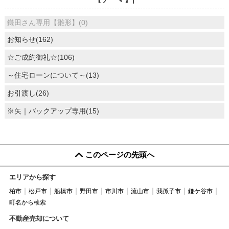
鎌田さん専用【雛形】(0)
お知らせ(162)
☆ご成約御礼☆(106)
～住宅ローンについて～(13)
お引渡し(26)
※矢｜バックアップ専用(15)
このページの先頭へ
エリアから探す
柏市
松戸市
船橋市
野田市
市川市
流山市
我孫子市
鎌ケ谷市
町名から検索
不動産売却について