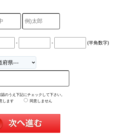
-
-
(半角数字)
確認のうえ下記にチェックして下さい。
意します
同意しません