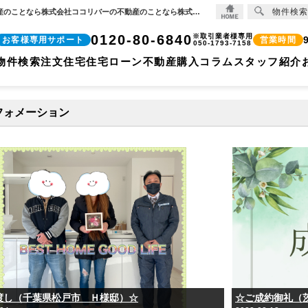
物件検索
月別一覧【2023年2月】 | 【住宅ローンに強い!!】柏市、松戸市、市川市、船橋市の不動産のことなら株式会社ココリバーの不動産のことなら株式会社ココリバー
0120-80-6840
※取引業者様専用
お客様専用サポート
営業時間
050-1793-7158
物件検索
注文住宅
住宅ローン
不動産購入コラム
スタッフ紹介
フォメーション
渡し（千葉県松戸市 Ｈ様邸）☆
☆ご成約御礼（