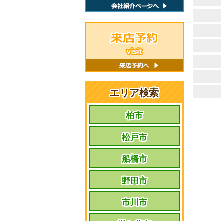
エリア検索
柏市
松戸市
船橋市
野田市
市川市