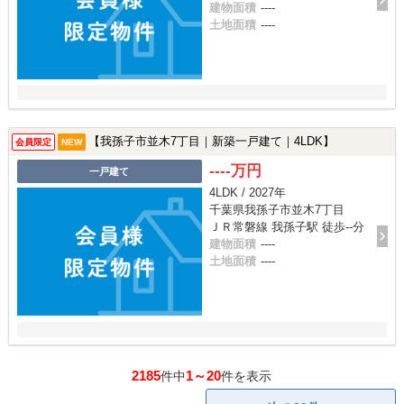
建物面積
----
土地面積
----
【我孫子市並木7丁目｜新築一戸建て｜4LDK】
会員限定
NEW
----万円
一戸建て
4LDK / 2027年
千葉県我孫子市並木7丁目
ＪＲ常磐線 我孫子駅 徒歩--分
建物面積
----
土地面積
----
2185
1～20
件中
件を表示