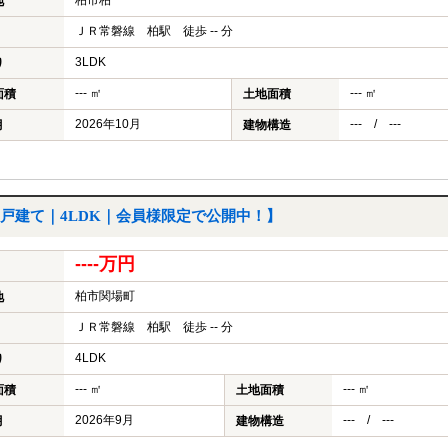
柏市柏
地
ＪＲ常磐線 柏駅 徒歩 -- 分
3LDK
り
--- ㎡
--- ㎡
面積
土地面積
2026年10月
--- / ---
月
建物構造
戸建て｜4LDK｜会員様限定で公開中！】
----万円
柏市関場町
地
ＪＲ常磐線 柏駅 徒歩 -- 分
4LDK
り
--- ㎡
--- ㎡
面積
土地面積
2026年9月
--- / ---
月
建物構造