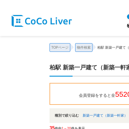
柏駅 新築一戸建て（新築一軒家）｜【住宅ローンに強い!!】柏市、松戸市、市川市、船
TOPページ
物件検索
柏駅 新築一戸建て
柏駅 新築一戸建て（新築一軒
552
会員登録をすると全
種別で絞り込む
新築一戸建て（新築一軒家）
35
件中
1～20
件を表示