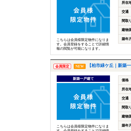
所在
交通
間取
建物
築年
こちらは会員様限定物件になりま
す。会員登録をすることで詳細情
報の閲覧が可能になります。
【柏市緑ケ丘｜新築一
会員限定
NEW
新築一戸建て
価格
所在
交通
間取
建物
築年
こちらは会員様限定物件になりま
す。会員登録をすることで詳細情