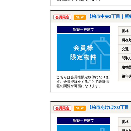
【柏市中央2丁目｜新
会員限定
NEW
新築一戸建て
価格
所在
交通
間取
建物
築年
こちらは会員様限定物件になりま
す。会員登録をすることで詳細情
報の閲覧が可能になります。
【柏市あけぼの3丁目
会員限定
NEW
新築一戸建て
価格