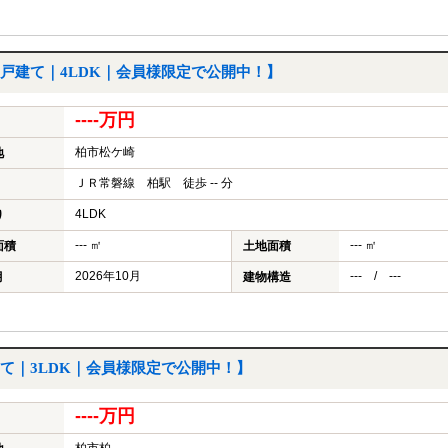
戸建て｜4LDK｜会員様限定で公開中！】
----万円
柏市松ケ崎
地
ＪＲ常磐線 柏駅 徒歩 -- 分
4LDK
り
--- ㎡
--- ㎡
面積
土地面積
2026年10月
--- / ---
月
建物構造
て｜3LDK｜会員様限定で公開中！】
----万円