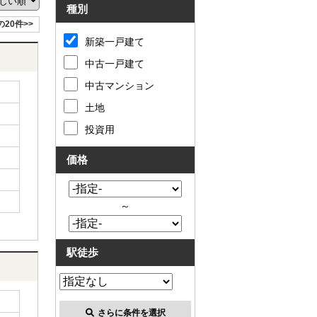
種別
の20件>>
新築一戸建て
中古一戸建て
中古マンション
土地
投資用
価格
～
駅徒歩
さらに条件を選択