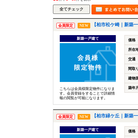
【柏市松ケ崎｜新築一
会員限定
NEW
新築一戸建て
価格
所在
交通
間取
建物
築年
こちらは会員様限定物件になりま
す。会員登録をすることで詳細情
報の閲覧が可能になります。
【柏市緑ケ丘｜新築一
会員限定
NEW
新築一戸建て
価格