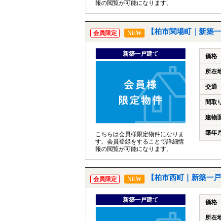
報の閲覧が可能になります。
【柏市関場町｜新築一
会員限定
NEW
新築一戸建て
価格
所在
交通
間取
建物
築年
こちらは会員様限定物件になりま
す。会員登録をすることで詳細情
報の閲覧が可能になります。
【柏市西町｜新築一戸
会員限定
NEW
新築一戸建て
価格
所在