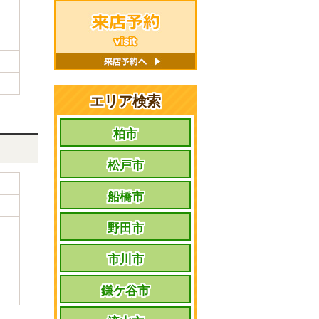
エリア検索
柏市
松戸市
船橋市
野田市
市川市
鎌ケ谷市