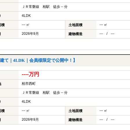
ＪＲ常磐線 柏駅 徒歩 -- 分
4LDK
り
--- ㎡
--- ㎡
面積
土地面積
2026年9月
--- / ---
月
建物構造
建て｜4LDK｜会員様限定で公開中！】
----万円
柏市西町
地
ＪＲ常磐線 柏駅 徒歩 -- 分
4LDK
り
--- ㎡
--- ㎡
面積
土地面積
2026年9月
--- / ---
月
建物構造