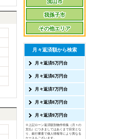
流山市
我孫子市
その他エリア
月々返済額から検索
月々返済5万円台
月々返済6万円台
月々返済7万円台
月々返済8万円台
月々返済9万円台
※上記ローン返済額別物件特集（月々の
支払）につきましてはあくまで目安とな
り、銀行審査で個人情報等により異なる
ケースもございます。