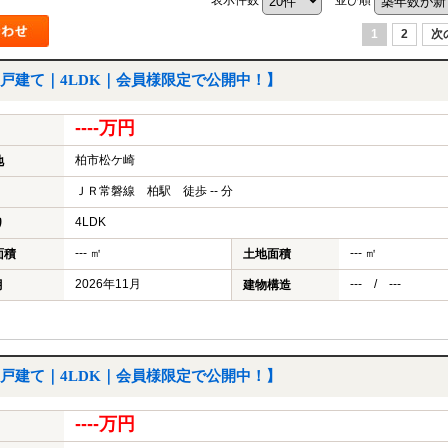
1
2
次
戸建て｜4LDK｜会員様限定で公開中！】
----万円
柏市松ケ崎
地
ＪＲ常磐線 柏駅 徒歩 -- 分
4LDK
り
--- ㎡
--- ㎡
面積
土地面積
2026年11月
--- / ---
月
建物構造
戸建て｜4LDK｜会員様限定で公開中！】
----万円