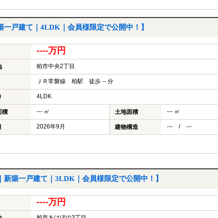
築一戸建て｜4LDK｜会員様限定で公開中！】
----万円
柏市中央2丁目
地
ＪＲ常磐線 柏駅 徒歩 -- 分
4LDK
り
--- ㎡
--- ㎡
面積
土地面積
2026年9月
--- / ---
月
建物構造
｜新築一戸建て｜3LDK｜会員様限定で公開中！】
----万円
柏市あけぼの3丁目