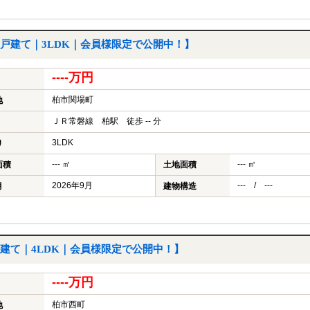
戸建て｜3LDK｜会員様限定で公開中！】
----万円
柏市関場町
地
ＪＲ常磐線 柏駅 徒歩 -- 分
3LDK
り
--- ㎡
--- ㎡
面積
土地面積
2026年9月
--- / ---
月
建物構造
建て｜4LDK｜会員様限定で公開中！】
----万円
柏市西町
地