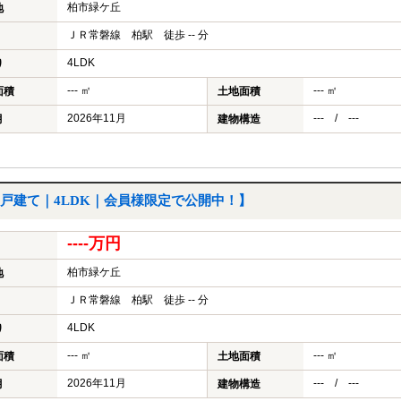
柏市緑ケ丘
地
ＪＲ常磐線 柏駅 徒歩 -- 分
4LDK
り
--- ㎡
--- ㎡
面積
土地面積
2026年11月
--- / ---
月
建物構造
戸建て｜4LDK｜会員様限定で公開中！】
----万円
柏市緑ケ丘
地
ＪＲ常磐線 柏駅 徒歩 -- 分
4LDK
り
--- ㎡
--- ㎡
面積
土地面積
2026年11月
--- / ---
月
建物構造