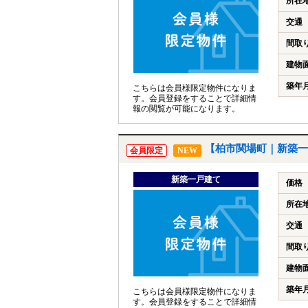
所在
交通
間取
建物
築年
こちらは会員様限定物件になりま
す。会員登録をすることで詳細情
報の閲覧が可能になります。
【柏市関場町｜新築一
会員限定
NEW
新築一戸建て
価格
所在
交通
間取
建物
築年
こちらは会員様限定物件になりま
す。会員登録をすることで詳細情