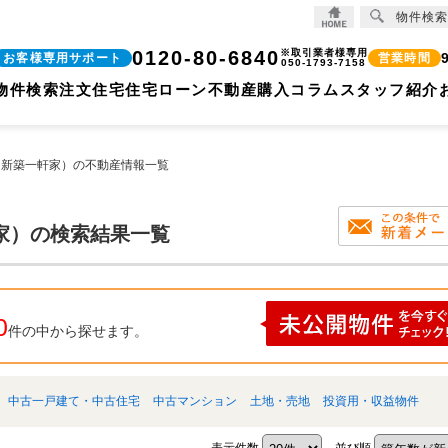
物件検索
橋市の不動産のことなら株式会社ココリバー
0120-80-6840
※取引業者様専用
お客様専用サポート
営業時間
050-1793-7158
物件検索
注文住宅
住宅ローン
不動産購入コラム
スタッフ紹介
（新築一軒家）の不動産情報一覧
家）の検索結果一覧
0
件の中から探せます。
中古一戸建て・中古住宅
中古マンション
土地・売地
投資用・収益物件
表示件数
並び順