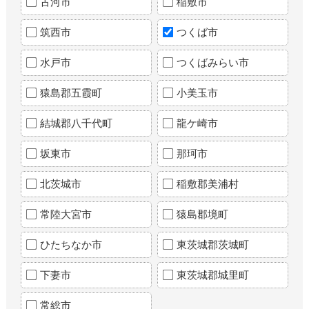
古河市
稲敷市
筑西市
つくば市
水戸市
つくばみらい市
猿島郡五霞町
小美玉市
結城郡八千代町
龍ケ崎市
坂東市
那珂市
北茨城市
稲敷郡美浦村
常陸大宮市
猿島郡境町
ひたちなか市
東茨城郡茨城町
下妻市
東茨城郡城里町
常総市