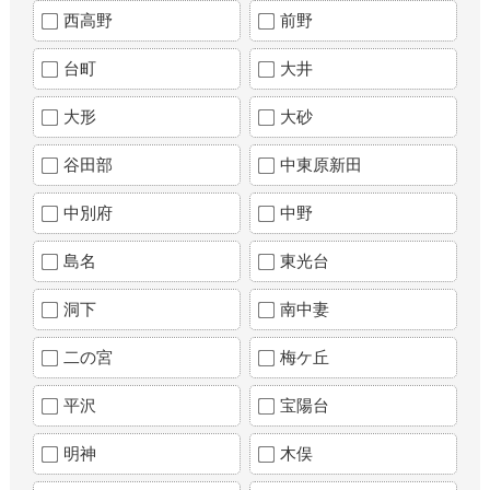
西高野
前野
台町
大井
大形
大砂
谷田部
中東原新田
中別府
中野
島名
東光台
洞下
南中妻
二の宮
梅ケ丘
平沢
宝陽台
明神
木俣