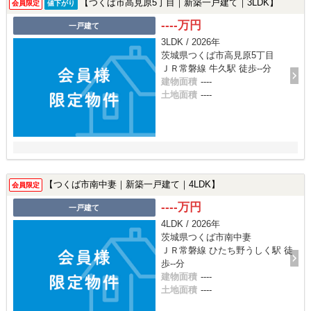
【つくば市高見原5丁目｜新築一戸建て｜3LDK】
会員限定
値下がり
----万円
一戸建て
3LDK / 2026年
茨城県つくば市高見原5丁目
ＪＲ常磐線 牛久駅 徒歩--分
建物面積
----
土地面積
----
【つくば市南中妻｜新築一戸建て｜4LDK】
会員限定
----万円
一戸建て
4LDK / 2026年
茨城県つくば市南中妻
ＪＲ常磐線 ひたち野うしく駅 徒
歩--分
建物面積
----
土地面積
----