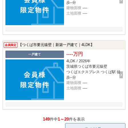
歩--分
建物面積
----
土地面積
----
【つくば市要元猿壁｜新築一戸建て｜4LDK】
会員限定
----万円
一戸建て
4LDK / 2026年
茨城県つくば市要元猿壁
つくばエクスプレス つくば駅 徒
歩--分
建物面積
----
土地面積
----
149
1～20
件中
件を表示