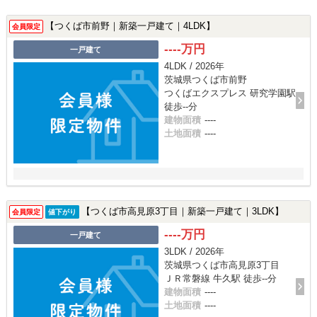
【つくば市前野｜新築一戸建て｜4LDK】
会員限定
----万円
一戸建て
4LDK / 2026年
茨城県つくば市前野
つくばエクスプレス 研究学園駅
徒歩--分
建物面積
----
土地面積
----
【つくば市高見原3丁目｜新築一戸建て｜3LDK】
会員限定
値下がり
----万円
一戸建て
3LDK / 2026年
茨城県つくば市高見原3丁目
ＪＲ常磐線 牛久駅 徒歩--分
建物面積
----
土地面積
----