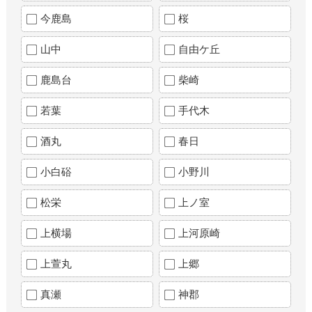
今鹿島
桜
山中
自由ケ丘
鹿島台
柴崎
若葉
手代木
酒丸
春日
小白硲
小野川
松栄
上ノ室
上横場
上河原崎
上萱丸
上郷
真瀬
神郡