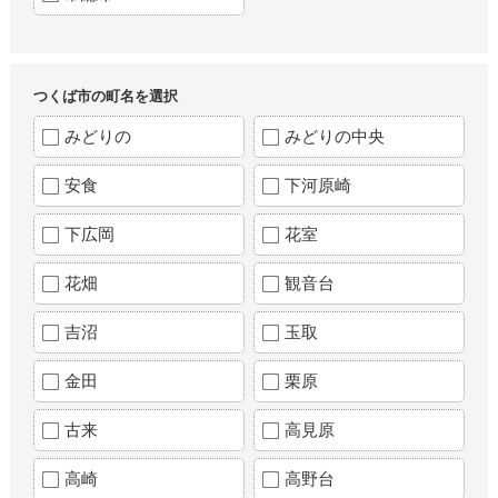
つくば市の町名を選択
みどりの
みどりの中央
安食
下河原崎
下広岡
花室
花畑
観音台
吉沼
玉取
金田
栗原
古来
高見原
高崎
高野台