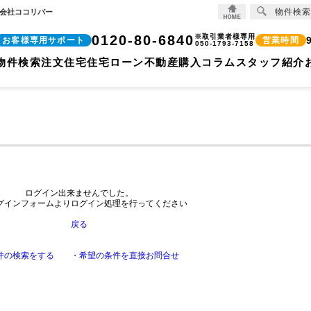
物件検索
式会社ココリバー
0120-80-6840
※取引業者様専用
お客様専用サポート
営業時間
050-1793-7158
物件検索
注文住宅
住宅ローン
不動産購入コラム
スタッフ紹介
ログイン出来ませんでした。
グインフォームよりログイン処理を行ってください
戻る
件の検索をする
・希望の条件を直接お問合せ