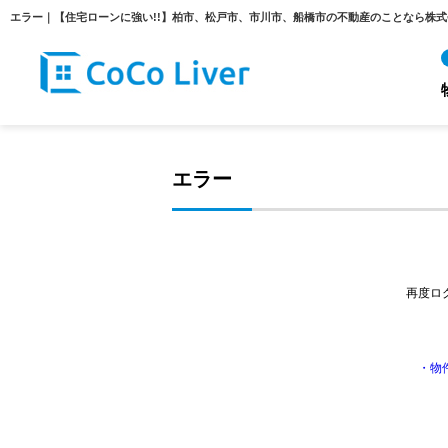
エラー｜【住宅ローンに強い!!】柏市、松戸市、市川市、船橋市の不動産のことなら株
エラー
再度ロ
・物