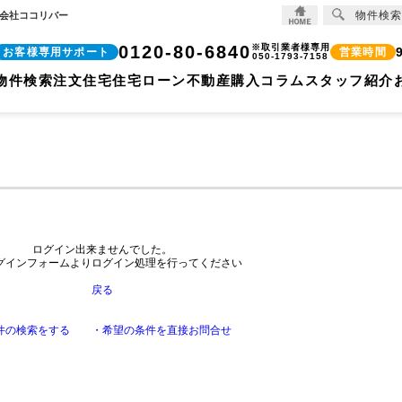
物件検索
式会社ココリバー
0120-80-6840
※取引業者様専用
お客様専用サポート
営業時間
050-1793-7158
物件検索
注文住宅
住宅ローン
不動産購入コラム
スタッフ紹介
ログイン出来ませんでした。
グインフォームよりログイン処理を行ってください
戻る
件の検索をする
・希望の条件を直接お問合せ