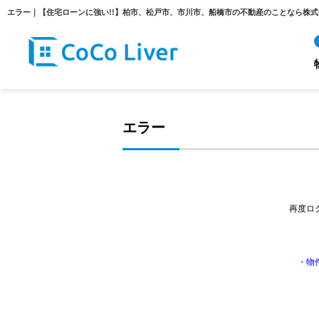
エラー｜【住宅ローンに強い!!】柏市、松戸市、市川市、船橋市の不動産のことなら株
エラー
再度ロ
・物