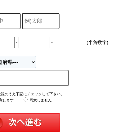
-
-
(半角数字)
確認のうえ下記にチェックして下さい。
意します
同意しません