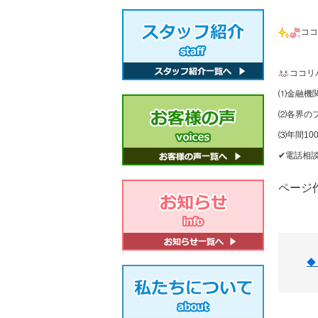
ココ
ココリ
⑴金融機
⑵各界の
⑶年間10
✔︎電話相
ページ作
◆