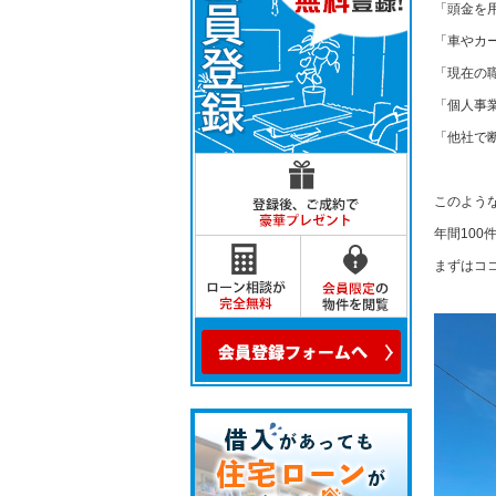
「頭金を
「車やカ
「現在の
「個人事
「他社で
このよう
年間10
まずはコ