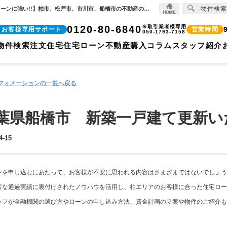
物件検索
千葉県船橋市 新築一戸建て更新いたしました！【2024-04-15更新】お知らせ | 【住宅ローンに強い!!】柏市、松戸市、市川市、船橋市の不動産のことなら株式会社ココリバーの不動産のことなら株式会社ココリバー
0120-80-6840
※取引業者様専用
お客様専用サポート
営業時間
050-1793-7158
物件検索
注文住宅
住宅ローン
不動産購入コラム
スタッフ紹介
ンフォメーションの一覧へ戻る
葉県船橋市 新築一戸建て更新い
4-15
ンを申し込むにあたって、お客様が不安に思われる内容はさまざまではないでしょう
富な通過実績に裏付けされたノウハウを活用し、柏エリアのお客様に合った住宅ロー
ッフが金融機関の選び方やローンの申し込み方法、資金計画の立案や物件のご紹介も