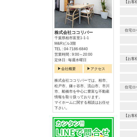
【お客
住宅ロ
株式会社ココリバー
千葉県柏市富里1-1-1
M&Rビル3階
TEL : 04-7186-6840
営業時間 : 9:00～20:00
【お客
定休日 : 毎週水曜日
会社概要
アクセス
株式会社ココリバーでは、柏市、
松戸市、鎌ヶ谷市、流山市、市川
住宅ロ
市、船橋市を中心に豊富な不動産
情報を取り扱っております。
マイホームに関する相談はお任せ
下さい。
【お客