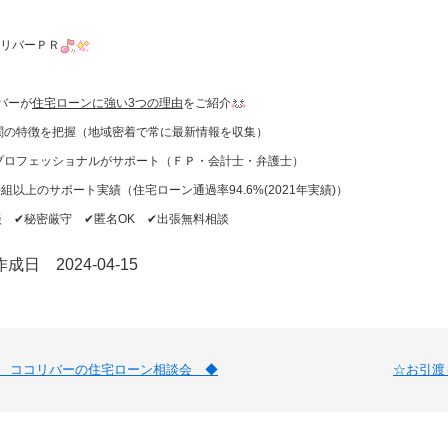
リバーＰＲ
バーが
住宅ローンに強い3つの理由
をご紹介
関の特徴を把握（地域密着で常に最新情報を収集）
プロフェッショナルがサポート（ＦＰ・会計士・弁護士）
0組以上のサポート実績（住宅ローン通過率94.6%(2021年実績)）
談 ✔︎秘密厳守 ✔︎匿名OK ✔︎出張無料相談
成日 2024-04-15
 ココリバーの住宅ローン相談会 ◆
☆お引渡