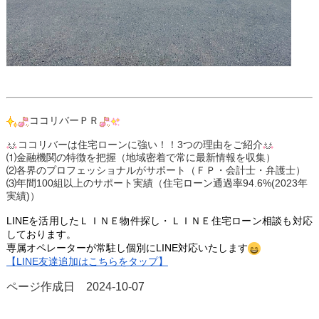
ココリバーＰＲ
ココリバーは住宅ローンに強い！！3つの理由をご紹介
⑴金融機関の特徴を把握（地域密着で常に最新情報を収集）
⑵各界のプロフェッショナルがサポート（ＦＰ・会計士・弁護士）
⑶年間100組以上のサポート実績（住宅ローン通過率94.6%(2023年
実績)）
LINEを活用したＬＩＮＥ
物件探し・ＬＩＮＥ
住宅ローン相談も対応
しております。
専属オペレーターが常駐し個
別にLINE対応いたします
【LINE友達追加はこちらをタップ】
ページ作成日 2024-10-07