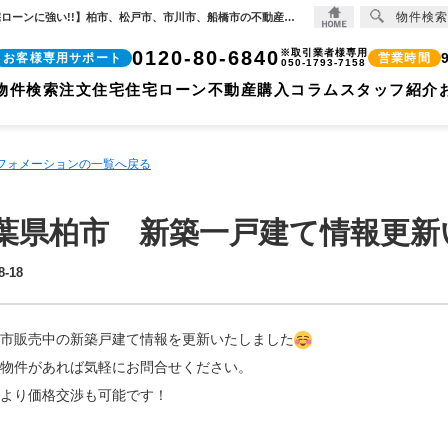
物件検索
千葉県柏市 新築一戸建て情報更新いたしました！【2025-08-18更新】お知らせ | 【住宅ローンに強い!!】柏市、松戸市、市川市、船橋市の不動産のことなら株式会社ココリバーの不動産のことなら株式会社ココリバー
0120-80-6840
※取引業者様専用
お客様専用サポート
営業時間
050-1793-7158
物件検索
注文住宅
住宅ローン
不動産購入コラム
スタッフ紹介
ンフォメーションの一覧へ戻る
葉県柏市 新築一戸建て情報更新
8-18
市販売中の新築戸建て情報を更新いたしました
物件があれば気軽にお問合せください。
より価格交渉も可能です！