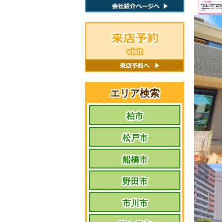
エリア検索
柏市
松戸市
船橋市
野田市
市川市